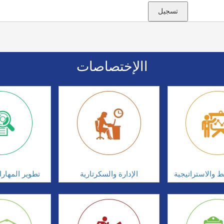
االإختصاصات
ط والاستراتيجية
الإدارة والسكرتارية
تطوير المهار