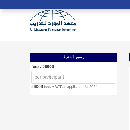
رسوم الاشتراك
fees: 5800$
5800$
fees + VAT
as applicable for 2024