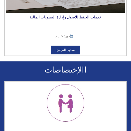
خدمات الحفظ للأصول وإدارة التسويات المالية
دورة 5 ايام
محتوى البرنامج
االإختصاصات