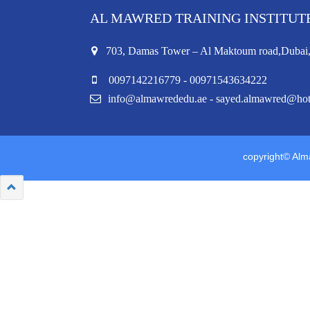
AL MAWRED TRAINING INSTITUT
703, Damas Tower – Al Maktoum road,Duba
0097142216779 - 00971543634222
info@almawrededu.ae - sayed.almawred@ho
copyright© Alma