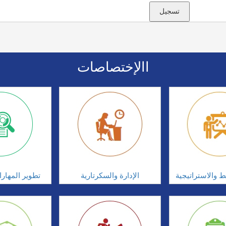
االإختصاصات
ط والاستراتيجية
الإدارة والسكرتارية
تطوير المهار