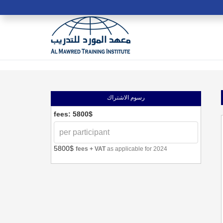
رسوم الاشتراك
fees: 5800$
5800$
fees + VAT
as applicable for 2024