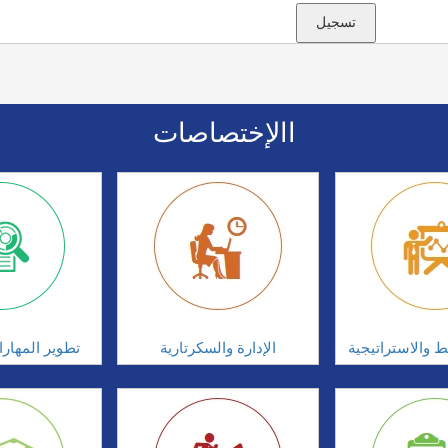
االإختصاصات
ط والاستراتيجية
الإدارة والسكرتارية
تطوير المهار