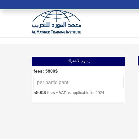
رسوم الاشتراك
fees: 5800$
5800$
fees + VAT
as applicable for 2024