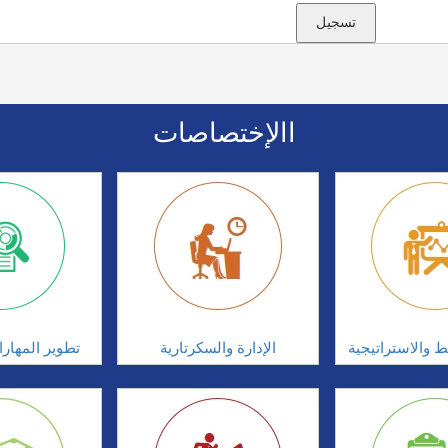
االإختصاصات
ط والاستراتيجية
الإدارة والسكرتارية
تطوير المهار