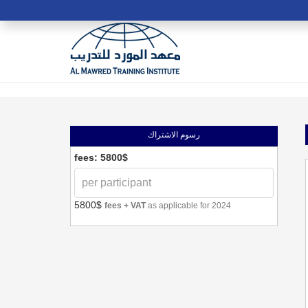
رسوم الاشتراك
fees: 5800$
5800$
fees + VAT
as applicable for 2024