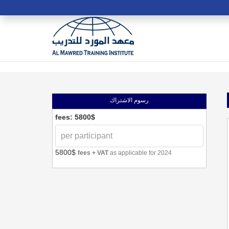
رسوم الاشتراك
fees: 5800$
5800$
fees + VAT
as applicable for 2024