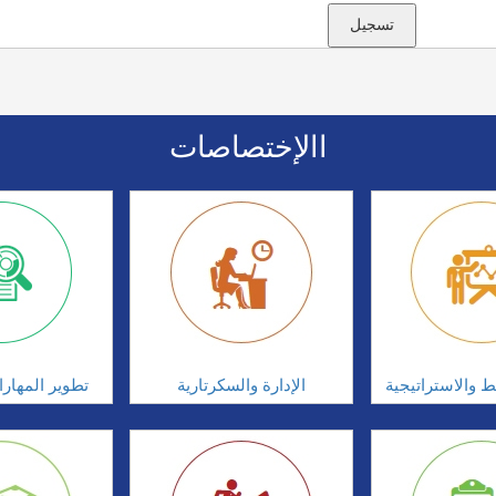
االإختصاصات
ط والاستراتيجية
الإدارة والسكرتارية
تطوير المهار