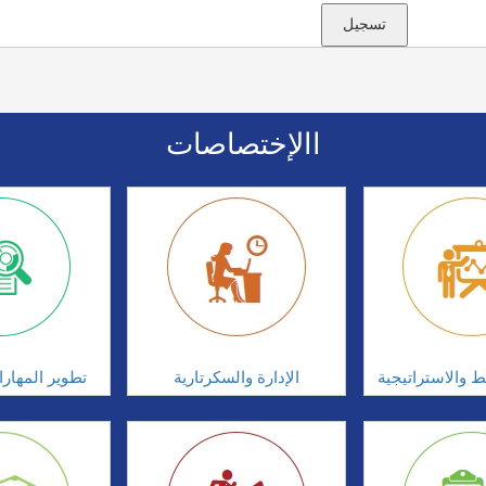
االإختصاصات
ط والاستراتيجية
الإدارة والسكرتارية
تطوير المهار