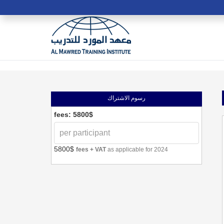
رسوم الاشتراك
fees: 5800$
5800$
fees + VAT
as applicable for 2024