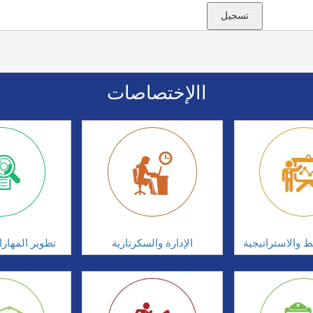
االإختصاصات
ط والاستراتيجية
الإدارة والسكرتارية
تطوير المهار