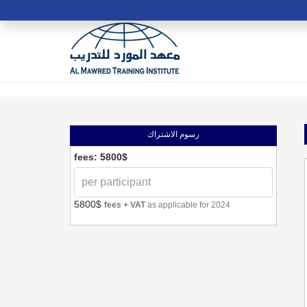
رسوم الاشتراك
fees: 5800$
5800$
fees + VAT
as applicable for 2024