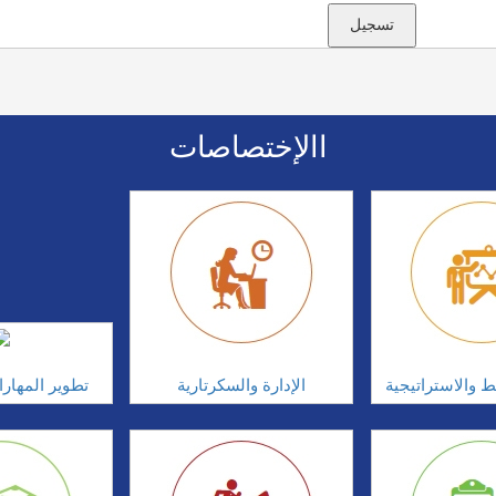
االإختصاصات
ط والاستراتيجية
الإدارة والسكرتارية
تطوير المهار