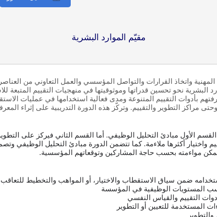
مقيّم الموارد البشرية
لمهنية واتخاذ القرارات والتواصل المؤسسي والعمل التعاوني من العناصر
رد البشرية نحو تحسين قدراتها وموثوقيتها في منهجيات التقييم المتبعة ل
رفتهم بأدوات التقييم المتنوعة ومدى فعالية استخدامها في عمليات الاست
ر وحتى مراكز التطوير والتقييم. وتركّز هذه الدورة التدريبية على إثراء ا
سم الأول مبادئ التحليل الوظيفي. أما القسم الثاني فيركز على التطوير
 واختيار أكثرها ملاءمة. كما تتضمن الدورة مبادئ التحليل الوظيفي وتصميم
ذي يمكن مواءمته بحسب حاجة المشاركين وتوقعاتهم المؤسسية.
 استخدامه ضمن سياق الاستقطاب والاختيار، أو المواهب والتخطيط للتعاقب ا
حسب المستويات الوظيفية في المؤسسة
 أدوات التقييم والقياس النفسي
ءات المستخدمة للتعيين أو التطوير
 والتطوير