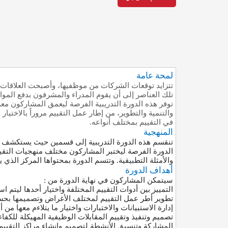
لمحة عامة
تتزايد توقعات الشركات من موظفيها، وأصبحت العلاقات ا
تلك العناصر إلى أن يقوم المدراء والمشرفون بدفع الموا
توفر هذه الدورة التدريبية الفرصة ليعمق المشاركون مع
والتنمية والتطوير، من إطار عمل التقييم مروراً بالاختيا
في التقييم بمختلف أنواعه.
المنهجية
تنقسم هذه الدورة التدريبية إلى قسمين حيث يستكشف الق
الدورة الفرصة ليختبر المشاركون مختلف منهجيات التقييم
والأمثلة التطبيقية. وتتسم الدورة بمحتواها المركز ال
أهداف الدورة
سيتمكن المشاركون في نهاية الدورة من :
التمييز بين أدوات التقييم المختلفة واختيار أحدها ليتم
تطوير أطر عمل التقييم لمختلف الأغراض وتصميمها ب
إدارة الاستبيانات والاختبارات واختيار ما يتلاءم معها من
تصميم وتنفيذ وتقييم المقابلات الوظيفية المهيكلة للكفا
المشاركة وتنسيق الأنشطة لتصميم وإنشاء مراكز التقييم