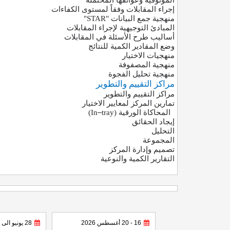
الموثوقية وعوائقها المحتملة
إجراء المقابلات وفقاً لمستوى الكفاءات
منهجية جمع البيانات
"STAR"
المبادئ التوجيهية لإجراء المقابلات
أساليب طرح الأسئلة في المقابلات
وضع المقادير الكمية للنتائج
منهجيات الاختيار
منهجية المصفوفة
منهجية تحليل الفجوة
مراكز التقييم والتطوير
مراكز التقييم والتطوير
تمارين المركز لمعايير الاختيار
المحاكاة الورقية
–
(In
tray)
إيجاد الحقائق
التحليل
المجموعة
تصميم وإدارة المركز
التقارير الكمية والنوعية
16 - 20 أغسطس 2026
28 يونيو الى 02 يوليو 2026