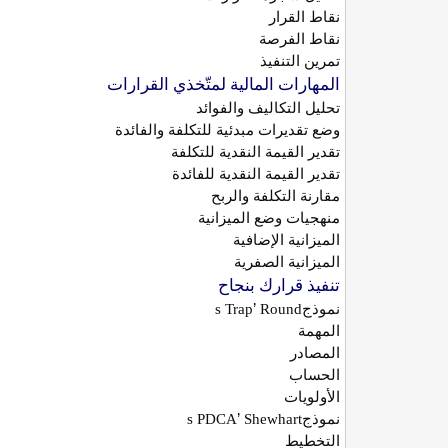
نقاط القرار
نقاط الفرصة
تمرين التنفيذ
المهارات المالية لمتّخذي القرارات
تحليل التكاليف والفوائد
وضع تقديرات مبدئية للتكلفة والفائدة
تقدير القيمة النقدية للتكلفة
تقدير القيمة النقدية للفائدة
مقارنة التكلفة والربح
منهجيات وضع الميزانية
الميزانية الإضافية
الميزانية الصفرية
تنفيذ قرارك بنجاح
’
نموذج
Round
s Trap
المهمة
المصادر
الحساب
الأولويات
’
نموذج
Shewhart
s PDCA
التخطيط