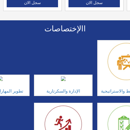
سجل الان
سجل الان
االإختصاصات
ط والاستراتيجية
الإدارة والسكرتارية
تطوير المهار