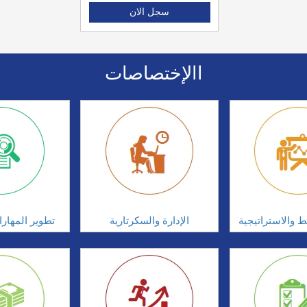
سجل الان
االإختصاصات
ط والاستراتيجية
الإدارة والسكرتارية
تطوير المهار