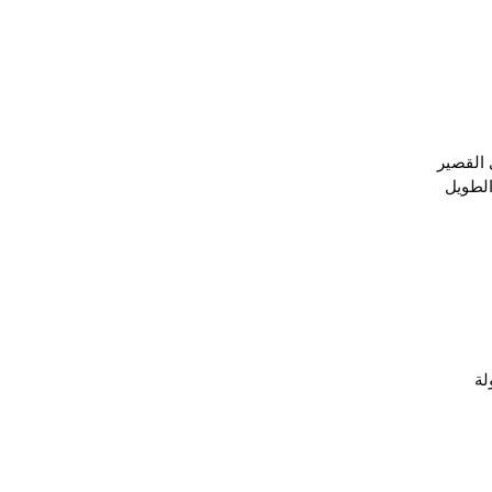
 القصير
الطويل
لة