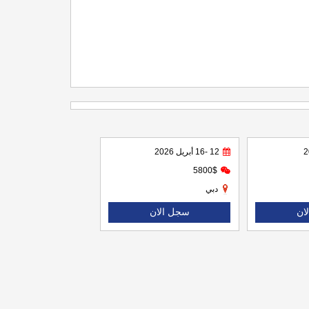
12 -16 أبريل 2026
5800$
دبي
ان
سجل الان