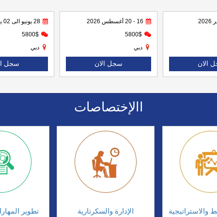
16 - 20 أغسطس 2026
28 يونيو الى 02 يوليو 2026
5800$
5800$
دبي
دبي
 الان
سجل الان
سجل ال
االإختصاصات
ط والاستراتيجية
الإدارة والسكرتارية
تطوير المهار