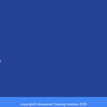
E
copyright© Almawred Training Institute 2026