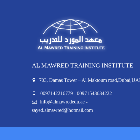
AL MAWRED TRAINING INSTITUTE
703, Damas Tower – Al Maktoum road,Dubai,UA
0097142216779 - 00971543634222
info@almawrededu.ae -
sayed.almawred@hotmail.com