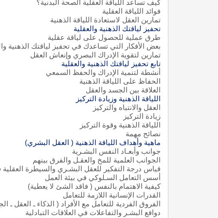
كيف تساعد اللياقة العقلية الصحة البدنية؟
فوائد اللياقة العقلية
تمارين العقل لاستعادة اللياقة الذهنية
تحفيز لياقتك الذهنية والعقلية
طرق عملية للحصول على لياقة عقلية
بعض الأفكار التي تساعدك في تحفيز لياقتك الذهنية وال
تمارين لتقوية الإدراك البصري وإنعاش العقل
تابع تحفيز لياقتك الذهنية والعقلية
أنشطة لتنمية الإدراك والحفظ السمعي
الحفاظ على اللياقة الذهنية
العلاقة بين الجسد والعقل
اللياقة الذهنية وزيادة التركيز
العقل والانتباه والتركيز
زيادة التركيز
اللياقة الذهنية وقوة التركيز
نصائح مهمة
ماهية وأهداف اللياقة الذهنية
)
العقل البشري
(
جوانب وأبعـاد النفس البشـرية
الجوانب العلمية للمخ والعقـل والفرق بينهم
قياس درجة التفكير للعقل البشـري والسيطرة العقلية في
أسس التعامل السـلوكي في بيئة العمل
كيفية الاهتمام بالنفس ( فاقد الشئ لا يعطية
(
القدرات الإنسانية اللازمة للتعامل
الفروق الفردية للتعامل مع الأفراد ( الذكاء ـ العقل ـ ال
دوافع البشـر والتفاعلات في العلاقات التبادلية