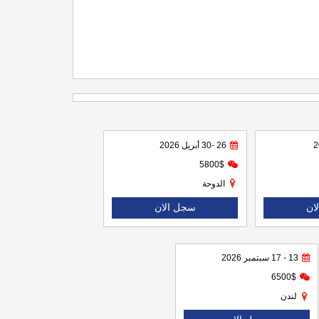
26 -30 أبريل 2026
5800$
الدوحة
ان
سجل الان
13 - 17 سبتمبر 2026
6500$
لندن