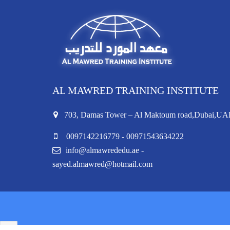
AL MAWRED TRAINING INSTITUTE
703, Damas Tower – Al Maktoum road,Dubai,UA
0097142216779 - 00971543634222
info@almawrededu.ae -
sayed.almawred@hotmail.com