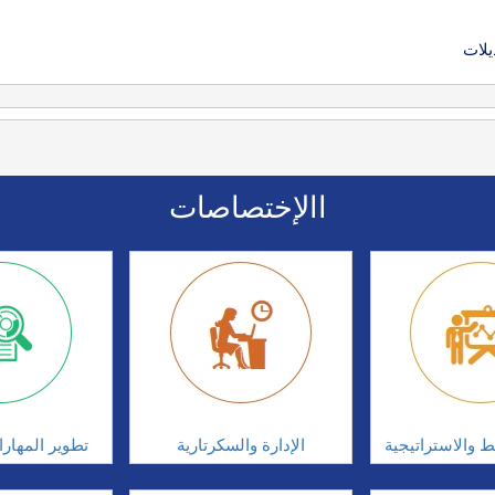
يلات
االإختصاصات
ط والاستراتيجية
الإدارة والسكرتارية
تطوير المهار