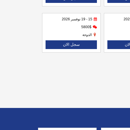
15 - 19 نوفمبر 2026
5800$
الدوحة
ان
سجل الان