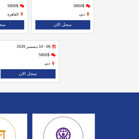
5800$
5800$
دبي
القاهرة
سجل الان
سجل
06 - 10 ديسمبر 2026
5800$
دبي
سجل الان