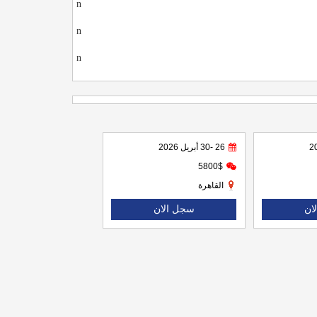
n
n
n
26 -30 أبريل 2026
5800$
القاهرة
ان
سجل الان