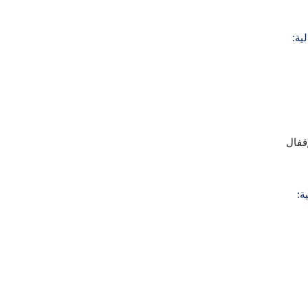
ية:
قفال
ة: