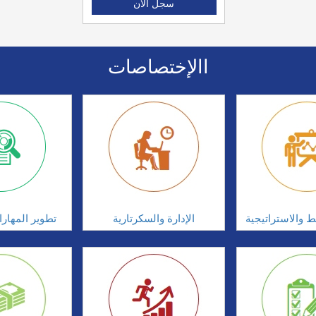
سجل الان
االإختصاصات
ط والاستراتيجية
الإدارة والسكرتارية
تطوير المهار