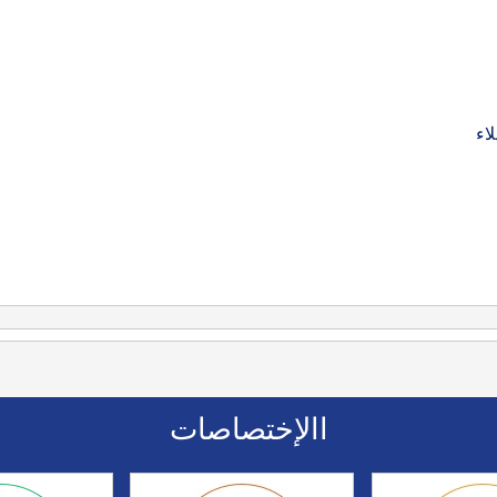
اء
االإختصاصات