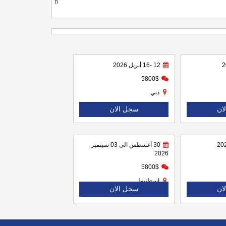
n
12 -16 أبريل 2026
5800$
دبي
ان
سجل الان
30 أغسطس الى 03 سبتمبر
2026
5800$
اسطنبول
ان
سجل الان