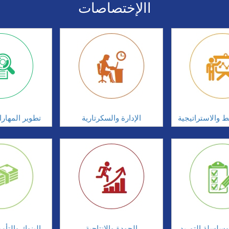
االإختصاصات
ط والاستراتيجية
الإدارة والسكرتارية
تطوير المهار
سلسلة التوريد
الجودة والانتاجية
البنوك والتأم